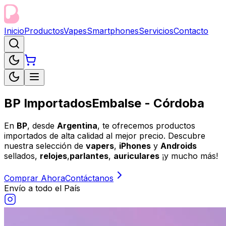
Inicio
Productos
Vapes
Smartphones
Servicios
Contacto
BP Importados
Embalse - Córdoba
En
BP
, desde
Argentina
, te ofrecemos productos
importados de alta calidad al mejor precio. Descubre
nuestra selección de
vapers
,
iPhones
y
Androids
sellados,
relojes
,
parlantes
,
auriculares
¡y mucho más!
Comprar Ahora
Contáctanos
Envío a todo el País