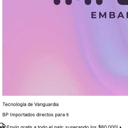
Tecnología de Vanguardia
BP Importados directos para ti
¡Envío gratis a todo el país: superando los $80.000! •