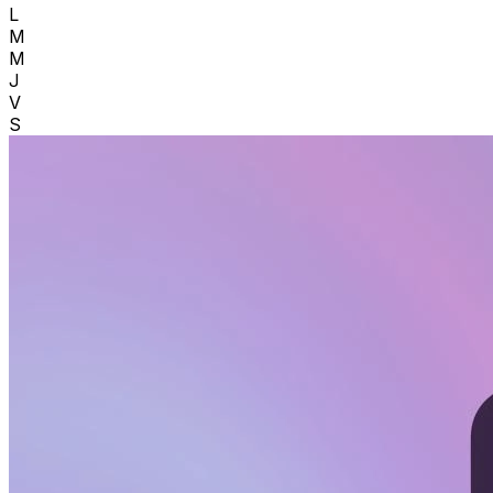
L
M
M
J
V
S